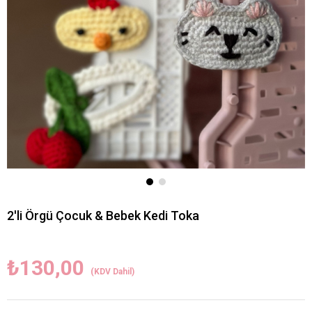
2'li Örgü Çocuk & Bebek Kedi Toka
₺130,00
(KDV Dahil)